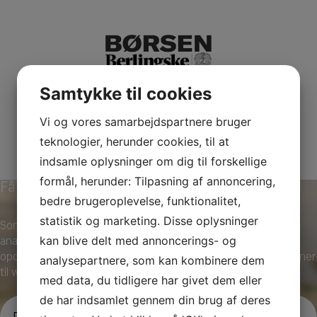
Samtykke til cookies
Vi og vores samarbejdspartnere bruger
teknologier, herunder cookies, til at
indsamle oplysninger om dig til forskellige
formål, herunder: Tilpasning af annoncering,
Få nyheder fra Optimal Invest
bedre brugeroplevelse, funktionalitet,
statistik og marketing. Disse oplysninger
Som abonnent på vores nyhedsbrev modtager du løbende
kan blive delt med annoncerings- og
analyser af situationen på de finansielle markeder incl.
opdateringer om vores investeringsforeninger. Samt invitationer
analysepartnere, som kan kombinere dem
til webinarer og investormøder.
med data, du tidligere har givet dem eller
de har indsamlet gennem din brug af deres
N