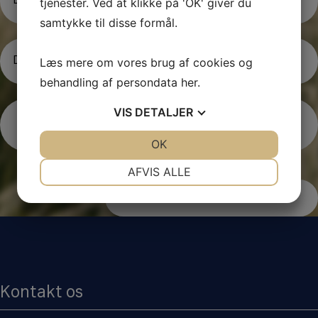
a
tjenester. Ved at klikke på 'OK' giver du
v
samtykke til disse formål.
n
E
(P
å
Læs mere om vores brug af cookies og
-
kr
m
behandling af persondata
her
.
æ
a
v
i
VIS
DETALJER
et
l
)
Jeg er ikke en robot
JA
NEJ
OK
JA
NEJ
NØDVENDIGE
PRÆFERENCER
AFVIS ALLE
JA
NEJ
JA
NEJ
MARKETING
STATISTIK
Kontakt os