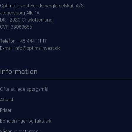
Optimal Invest Fondsmæglerselskab A/S
Jægersborg Alle 1A
DK - 2920 Charlottenlund
CVR: 33069685
Telefon:
+45 444 111 17
E-mail:
info@optimalinvest.dk
Information
Ofte stillede spørgsmål
Afkast
Priser
Beholdninger og faktaark
Sådan investerer du