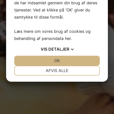
de har indsamlet gennem din brug af deres
tjenester. Ved at klikke på 'OK' giver du
samtykke til disse formål.
Læs mere om vores brug af cookies og
behandling af persondata
her
.
VIS
DETALJER
JA
NEJ
OK
JA
NEJ
NØDVENDIGE
PRÆFERENCER
AFVIS ALLE
JA
NEJ
JA
NEJ
MARKETING
STATISTIK