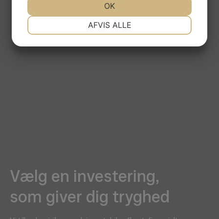
JA
NEJ
OK
JA
NEJ
NØDVENDIGE
PRÆFERENCER
AFVIS ALLE
JA
NEJ
JA
NEJ
MARKETING
STATISTIK
Vælg en investering,
som giver dig tryghed