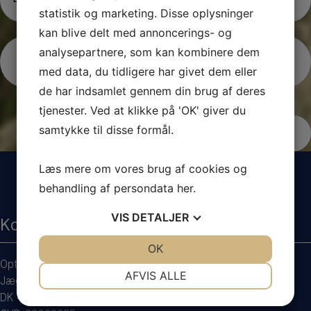
kr
statistik og marketing. Disse oplysninger
m
æ
a
kan blive delt med annoncerings- og
v
i
et
analysepartnere, som kan kombinere dem
l
)
Jeg er ikke en robot
med data, du tidligere har givet dem eller
de har indsamlet gennem din brug af deres
tjenester. Ved at klikke på 'OK' giver du
samtykke til disse formål.
Læs mere om vores brug af cookies og
behandling af persondata
her
.
VIS
DETALJER
Kontakt os
JA
NEJ
OK
JA
NEJ
Optimal Invest Fondsmæglerselskab A/S
NØDVENDIGE
PRÆFERENCER
AFVIS ALLE
Jægersborg Alle 1A
JA
NEJ
JA
NEJ
DK - 2920 Charlottenlund