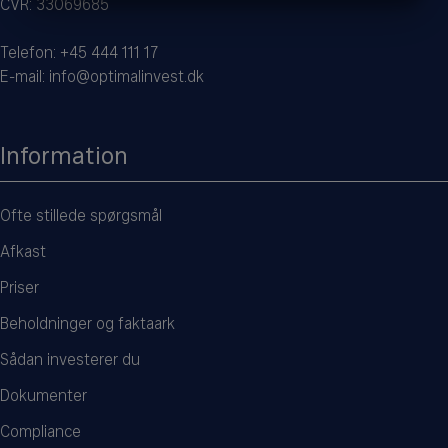
CVR: 33069685
MARKETING
STATISTIK
Telefon:
+45 444 111 17
E-mail:
info@optimalinvest.dk
Information
Ofte stillede spørgsmål
Afkast
Priser
Beholdninger og faktaark
Sådan investerer du
Dokumenter
Compliance