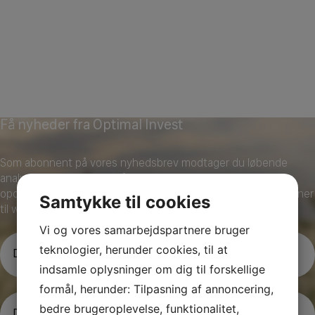
Få nyheder fra Optimal Invest
Som abonnent på vores nyhedsbrev modtager du løbende
analyser af situationen på de finansielle markeder incl.
opdateringer om vores investeringsforeninger. Samt invitationer
Samtykke til cookies
til webinarer og investormøder.
Vi og vores samarbejdspartnere bruger
N
teknologier, herunder cookies, til at
a
indsamle oplysninger om dig til forskellige
v
n
formål, herunder: Tilpasning af annoncering,
E
(P
bedre brugeroplevelse, funktionalitet,
å
-