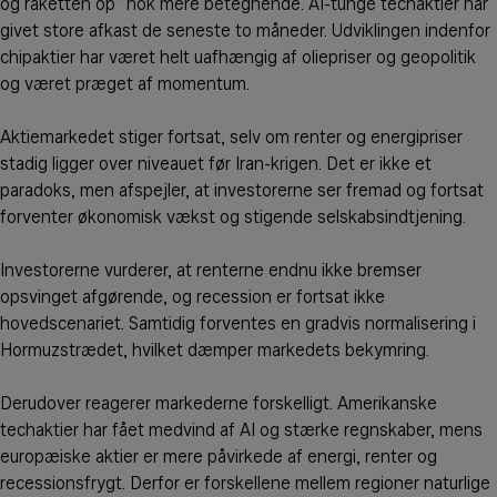
og raketten op” nok mere betegnende. AI-tunge techaktier har
givet store afkast de seneste to måneder. Udviklingen indenfor
chipaktier har været helt uafhængig af oliepriser og geopolitik
og været præget af momentum.
Aktiemarkedet stiger fortsat, selv om renter og energipriser
stadig ligger over niveauet før Iran-krigen. Det er ikke et
paradoks, men afspejler, at investorerne ser fremad og fortsat
forventer økonomisk vækst og stigende selskabsindtjening.
Investorerne vurderer, at renterne endnu ikke bremser
opsvinget afgørende, og recession er fortsat ikke
hovedscenariet. Samtidig forventes en gradvis normalisering i
Hormuzstrædet, hvilket dæmper markedets bekymring.
Derudover reagerer markederne forskelligt. Amerikanske
techaktier har fået medvind af AI og stærke regnskaber, mens
europæiske aktier er mere påvirkede af energi, renter og
recessionsfrygt. Derfor er forskellene mellem regioner naturlige