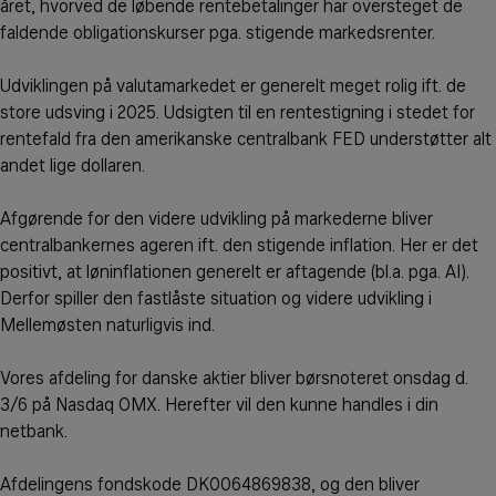
året, hvorved de løbende rentebetalinger har oversteget de
faldende obligationskurser pga. stigende markedsrenter.
Udviklingen på valutamarkedet er generelt meget rolig ift. de
store udsving i 2025. Udsigten til en rentestigning i stedet for
rentefald fra den amerikanske centralbank FED understøtter alt
andet lige dollaren.
Afgørende for den videre udvikling på markederne bliver
centralbankernes ageren ift. den stigende inflation. Her er det
positivt, at løninflationen generelt er aftagende (bl.a. pga. AI).
Derfor spiller den fastlåste situation og videre udvikling i
Mellemøsten naturligvis ind.
Vores afdeling for danske aktier bliver børsnoteret onsdag d.
3/6 på Nasdaq OMX. Herefter vil den kunne handles i din
netbank.
Afdelingens fondskode DK0064869838, og den bliver