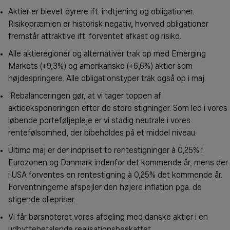
Aktier er blevet dyrere ift. indtjening og obligationer.
Risikopræmien er historisk negativ, hvorved obligationer
fremstår attraktive ift. forventet afkast og risiko.
Alle aktieregioner og alternativer trak op med Emerging
Markets (+9,3%) og amerikanske (+6,6%) aktier som
højdespringere. Alle obligationstyper trak også op i maj.
Rebalanceringen gør, at vi tager toppen af
aktieeksponeringen efter de store stigninger. Som led i vores
løbende porteføljepleje er vi stadig neutrale i vores
rentefølsomhed, der bibeholdes på et middel niveau.
Ultimo maj er der indpriset to rentestigninger à 0,25% i
Eurozonen og Danmark indenfor det kommende år, mens der
i USA forventes en rentestigning à 0,25% det kommende år.
Forventningerne afspejler den højere inflation pga. de
stigende oliepriser.
Vi får børsnoteret vores afdeling med danske aktier i en
udbyttebetalende realisationsbeskattet